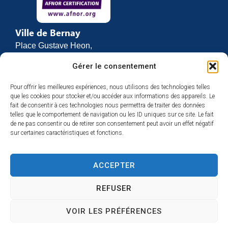
Ville de Bernay
Place Gustave Heon,
CS 70762
Gérer le consentement
27307 BERNAY
Pour offrir les meilleures expériences, nous utilisons des technologies telles
02 32 46 63 00
que les cookies pour stocker et/ou accéder aux informations des appareils. Le
Contact
fait de consentir à ces technologies nous permettra de traiter des données
Horaires d’ouverture
telles que le comportement de navigation ou les ID uniques sur ce site. Le fait
de ne pas consentir ou de retirer son consentement peut avoir un effet négatif
Du lundi au vendredi :
sur certaines caractéristiques et fonctions.
de 8h30 à 12h
et de 13h30 à 17h
ACCEPTER
Espace presse
REFUSER
VOIR LES PRÉFÉRENCES
Accessibilité
Mentions légales
Plan du site
Confidentialité