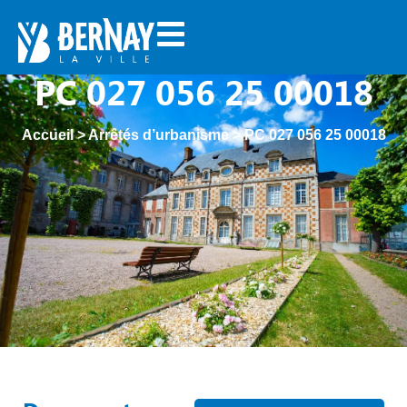
PC 027 056 25 00018
Accueil
>
Arrêtés d’urbanisme
>
PC 027 056 25 00018