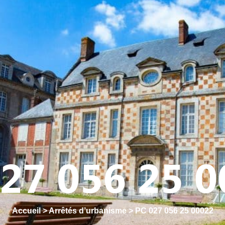
Y
CULTURE - PATRIMOINE
ACTION SOCIALE
VIE ASSOCI
27 056 25 
Accueil
>
Arrêtés d’urbanisme
>
PC 027 056 25 00022