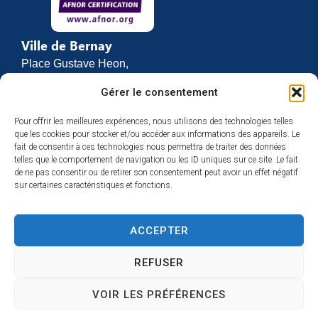
Ville de Bernay
Place Gustave Heon,
CS 70762
Gérer le consentement
27307 BERNAY
Pour offrir les meilleures expériences, nous utilisons des technologies telles
02 32 46 63 00
que les cookies pour stocker et/ou accéder aux informations des appareils. Le
Contact
fait de consentir à ces technologies nous permettra de traiter des données
Horaires d’ouverture
telles que le comportement de navigation ou les ID uniques sur ce site. Le fait
de ne pas consentir ou de retirer son consentement peut avoir un effet négatif
Du lundi au vendredi :
sur certaines caractéristiques et fonctions.
de 8h30 à 12h
et de 13h30 à 17h
ACCEPTER
Espace presse
REFUSER
VOIR LES PRÉFÉRENCES
Accessibilité
Mentions légales
Plan du site
Confidentialité