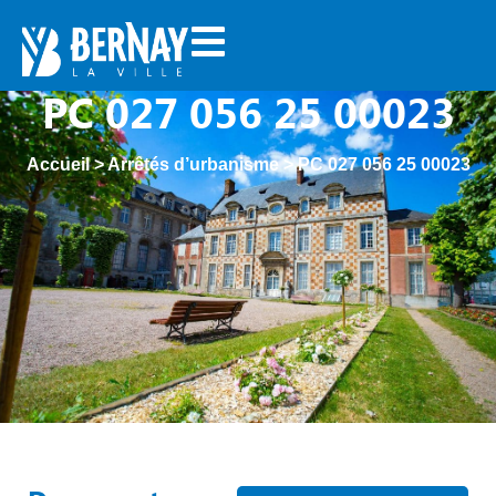
PC 027 056 25 00023
Accueil
>
Arrêtés d’urbanisme
>
PC 027 056 25 00023