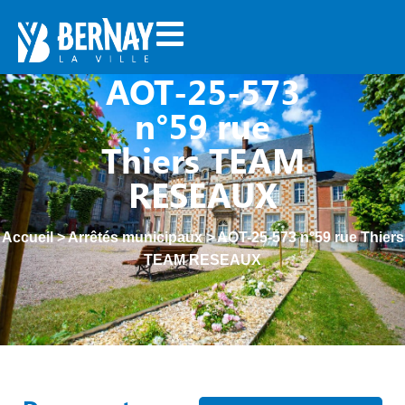
AOT-25-573
n°59 rue
Thiers TEAM
RESEAUX
Accueil
>
Arrêtés municipaux
>
AOT-25-573 n°59 rue Thiers
TEAM RESEAUX