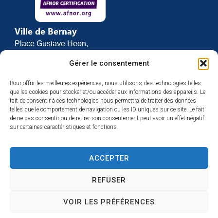
Ville de Bernay
Place Gustave Heon,
CS 70762
Gérer le consentement
27307 BERNAY
Pour offrir les meilleures expériences, nous utilisons des technologies telles
02 32 46 63 00
que les cookies pour stocker et/ou accéder aux informations des appareils. Le
Contact
fait de consentir à ces technologies nous permettra de traiter des données
Horaires d’ouverture
telles que le comportement de navigation ou les ID uniques sur ce site. Le fait
de ne pas consentir ou de retirer son consentement peut avoir un effet négatif
Du lundi au vendredi :
sur certaines caractéristiques et fonctions.
de 8h30 à 12h
et de 13h30 à 17h
ACCEPTER
Espace presse
REFUSER
VOIR LES PRÉFÉRENCES
Accessibilité
Mentions légales
Plan du site
Confidentialité