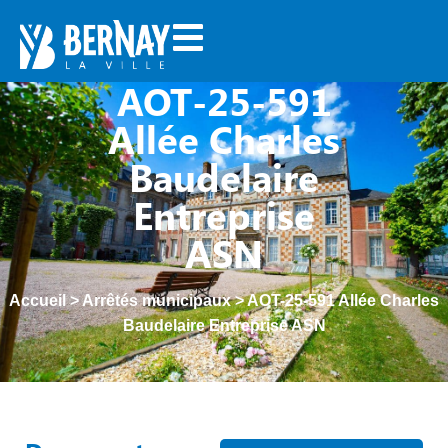
AOT-25-591
Allée Charles
Baudelaire
Entreprise
ASN
Accueil
>
Arrêtés municipaux
>
AOT-25-591 Allée Charles
Baudelaire Entreprise ASN