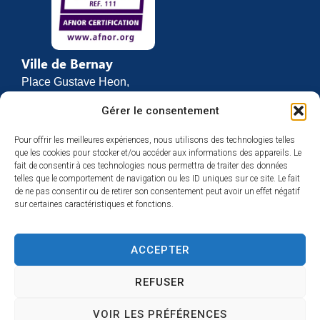
Ville de Bernay
Place Gustave Heon,
CS 70762
Gérer le consentement
27307 BERNAY
Pour offrir les meilleures expériences, nous utilisons des technologies telles
02 32 46 63 00
que les cookies pour stocker et/ou accéder aux informations des appareils. Le
Contact
fait de consentir à ces technologies nous permettra de traiter des données
Horaires d’ouverture
telles que le comportement de navigation ou les ID uniques sur ce site. Le fait
de ne pas consentir ou de retirer son consentement peut avoir un effet négatif
Du lundi au vendredi :
sur certaines caractéristiques et fonctions.
de 8h30 à 12h
et de 13h30 à 17h
ACCEPTER
Espace presse
REFUSER
VOIR LES PRÉFÉRENCES