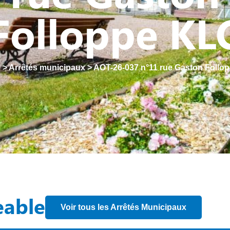
Folloppe KL
l
>
Arrêtés municipaux
>
AOT-26-037 n°11 rue Gaston Follo
eable
Voir tous les Arrêtés Municipaux