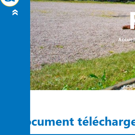
Accuei
Document télécharg