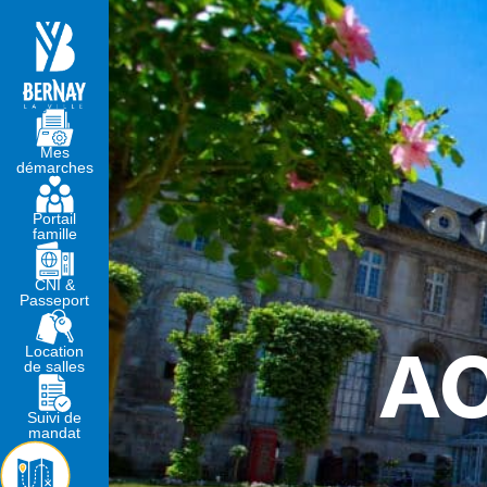
MA MAIRIE
VIVRE À BERNA
Mes
démarches
Portail
famille
CNI &
Passeport
AO
Location
de salles
Suivi de
mandat