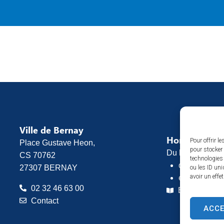
Ville de Bernay
Horaires d’o
Pour offrir l
Place Gustave Heon,
pour stocker 
Du lundi au vend
CS 70762
technologies
de 8h30 à 1
27307 BERNAY
ou les ID uni
avoir un effe
et de 13h30 
02 32 46 63 00
Espace pres
Contact
ACC