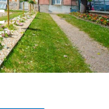
C
ppe KLC