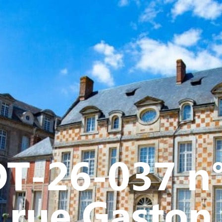
Y
CULTURE - PATRIMOINE
ACTION SOCIALE
VIE ASSOCI
T-26-037 n
rue Gaston