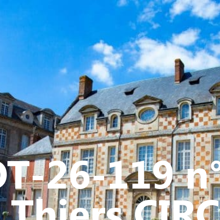
Y
CULTURE - PATRIMOINE
ACTION SOCIALE
VIE ASSOCI
T-26-119 n
 Thiers CIR