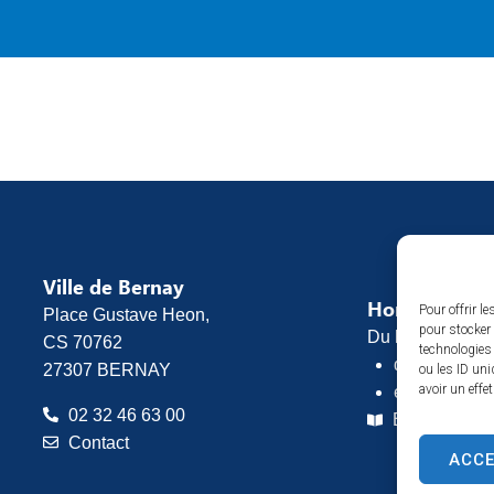
Ville de Bernay
Horaires d’o
Pour offrir l
Place Gustave Heon,
pour stocker 
Du lundi au vend
CS 70762
technologies
de 8h30 à 1
27307 BERNAY
ou les ID uni
avoir un effe
et de 13h30 
02 32 46 63 00
Espace pres
Contact
ACC