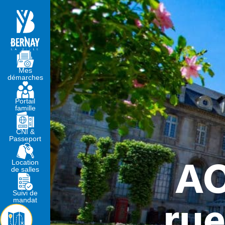
MA MAIRIE
VIVRE À BERNA
Mes
démarches
Portail
famille
CNI &
Passeport
AO
Location
de salles
Suivi de
rue
mandat