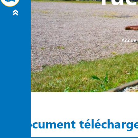
Accuei
Document télécharg