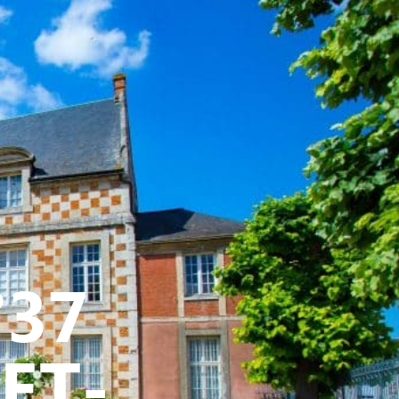
ATIVE - SPORTIVE
°37
CET-