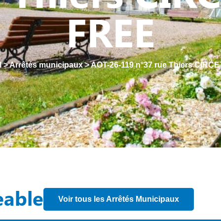
FREE
l
>
Arrêtés municipaux
>
AOT-26-119 n°37 rue Thiers CIRC
eable
Voir tous les Arrêtés Municipaux