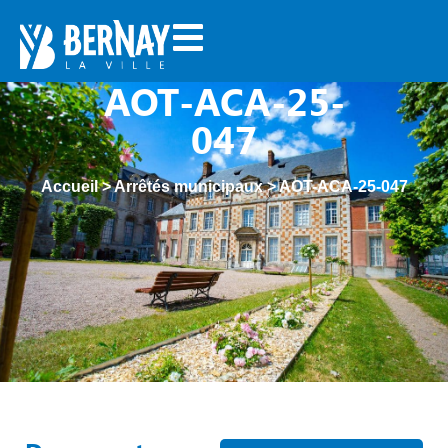
AOT-ACA-25-
047
Accueil
>
Arrêtés municipaux
>
AOT-ACA-25-047