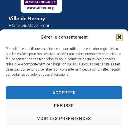
Ville de Bernay
Place Gustave Heon,
CS 70762
Gérer le consentement
27307 BERNAY
Pour offrir les meilleures expériences, nous utilisons des technologies telles
02 32 46 63 00
que les cookies pour stocker et/ou accéder aux informations des appareils. Le
Contact
fait de consentir à ces technologies nous permettra de traiter des données
Horaires d’ouverture
telles que le comportement de navigation ou les ID uniques sur ce site. Le fait
de ne pas consentir ou de retirer son consentement peut avoir un effet négatif
Du lundi au vendredi :
sur certaines caractéristiques et fonctions.
de 8h30 à 12h
et de 13h30 à 17h
ACCEPTER
Espace presse
REFUSER
VOIR LES PRÉFÉRENCES
Accessibilité
Mentions légales
Plan du site
Confidentialité