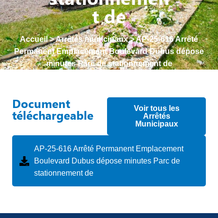
t de
Accueil
>
Arrêtés municipaux
>
AP-25-616 Arrêté
Permanent Emplacement Boulevard Dubus dépose
minutes Parc de stationnement de
Document
Voir tous les
téléchargeable
Arrêtés
Municipaux
AP-25-616 Arrêté Permanent Emplacement
Boulevard Dubus dépose minutes Parc de
stationnement de