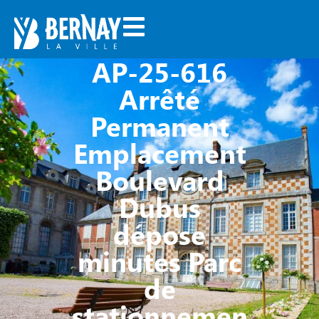
AP-25-616
Arrêté
Permanent
Emplacement
Boulevard
Dubus
dépose
minutes Parc
de
stationnemen