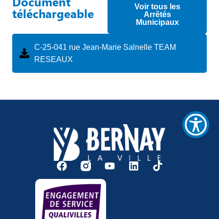
Document
/".
Voir tous les
téléchargeable
This
Arrêtés
Municipaux
shortcut
activates
the
C-25-041 rue Jean-Marie Salnelle TEAM
screen
RESEAUX
reader
to
help
you
navigate
and
interact
with
the
content.