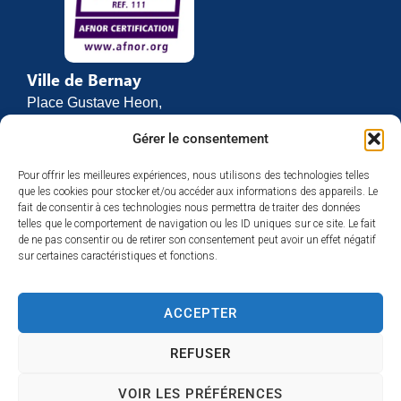
Ville de Bernay
Place Gustave Heon,
CS 70762
Gérer le consentement
27307 BERNAY
Pour offrir les meilleures expériences, nous utilisons des technologies telles
02 32 46 63 00
que les cookies pour stocker et/ou accéder aux informations des appareils. Le
Contact
fait de consentir à ces technologies nous permettra de traiter des données
Horaires d’ouverture
telles que le comportement de navigation ou les ID uniques sur ce site. Le fait
de ne pas consentir ou de retirer son consentement peut avoir un effet négatif
Du lundi au vendredi :
sur certaines caractéristiques et fonctions.
de 8h30 à 12h
et de 13h30 à 17h
ACCEPTER
Espace presse
REFUSER
VOIR LES PRÉFÉRENCES