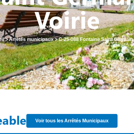
Voirie
il
>
Arrêtés municipaux
>
C-25-088 Fontaine Saint Germain 
eable
Voir tous les Arrêtés Municipaux