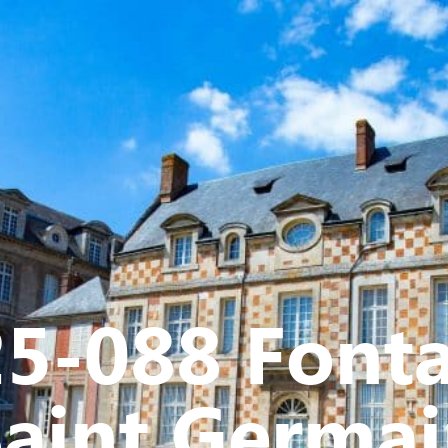
Y
CULTURE - PATRIMOINE
ACTION SOCIALE
VIE ASSOCI
5-088 Font
aint Germa