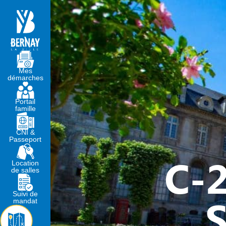
MA MAIRIE
VIVRE À BERNA
Mes
démarches
Portail
famille
CNI &
Passeport
C-2
Location
de salles
Suivi de
S
mandat