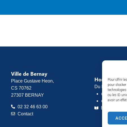
Ville de Bernay
Horaires d’o
Pour offrir l
Place Gustave Heon,
pour stocker 
Du lundi au vend
CS 70762
technologies
de 8h30 à 1
27307 BERNAY
ou les ID uni
avoir un effe
et de 13h30 
02 32 46 63 00
Espace pres
Contact
ACC