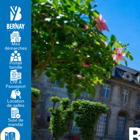
MA MAIRIE
VIVRE À BERNA
Mes
démarches
Portail
famille
CNI &
Passeport
Location
de salles
Suivi de
B
mandat