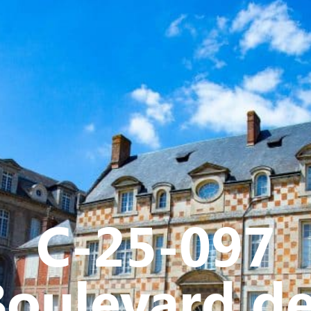
Y
CULTURE - PATRIMOINE
ACTION SOCIALE
VIE ASSOCI
C-25-097
oulevard d