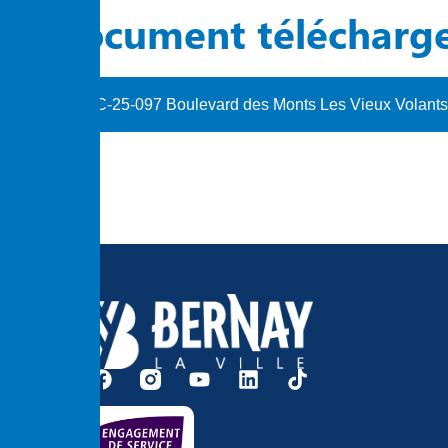
Document télécharg
C-25-097 Boulevard des Monts Les Vieux Volants