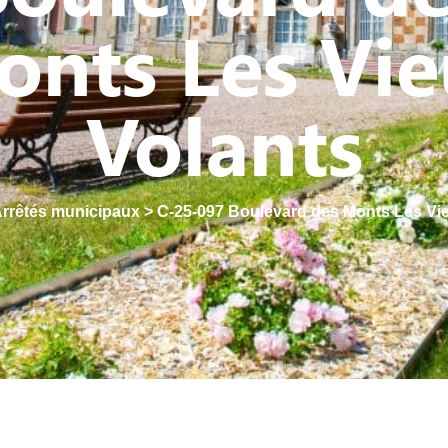
nts Les Vi
Volants
rrêtés municipaux
>
C-25-097 Boulevard des Monts Les Vi