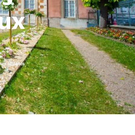
eux
eux Volants