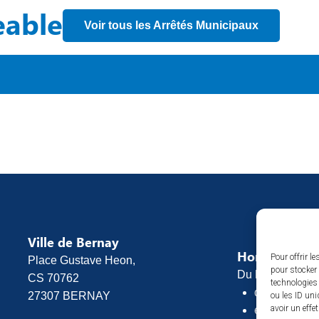
eable
Voir tous les Arrêtés Municipaux
Ville de Bernay
Horaires d’o
Pour offrir l
Place Gustave Heon,
pour stocker 
Du lundi au vend
CS 70762
technologies
de 8h30 à 1
27307 BERNAY
ou les ID uni
avoir un effe
et de 13h30 