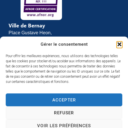
Ville de Bernay
Place Gustave Heon,
CS 70762
Gérer le consentement
27307 BERNAY
Pour offrir les meilleures expériences, nous utilisons des technologies telles
02 32 46 63 00
que les cookies pour stocker et/ou accéder aux informations des appareils. Le
Contact
fait de consentir à ces technologies nous permettra de traiter des données
Horaires d’ouverture
telles que le comportement de navigation ou les ID uniques sur ce site. Le fait
de ne pas consentir ou de retirer son consentement peut avoir un effet négatif
Du lundi au vendredi :
sur certaines caractéristiques et fonctions.
de 8h30 à 12h
et de 13h30 à 17h
ACCEPTER
Espace presse
REFUSER
VOIR LES PRÉFÉRENCES