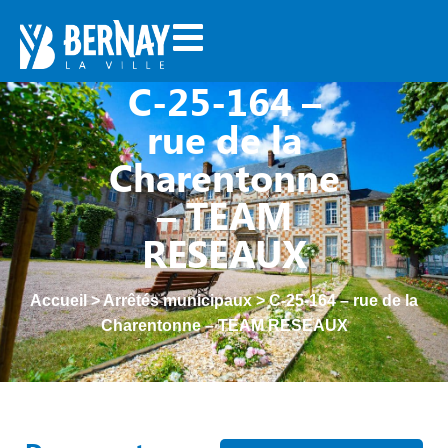
C-25-164 –
rue de la
Charentonne
– TEAM
RESEAUX
Accueil
>
Arrêtés municipaux
>
C-25-164 – rue de la
Charentonne – TEAM RESEAUX