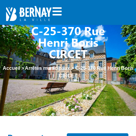
C-25-370 Rue
Henri Boris
CIRCET
Accueil
>
Arrêtés municipaux
>
C-25-370 Rue Henri Boris
CIRCET