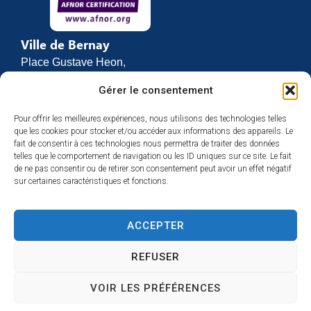
Ville de Bernay
Place Gustave Heon,
CS 70762
Gérer le consentement
27307 BERNAY
Pour offrir les meilleures expériences, nous utilisons des technologies telles
02 32 46 63 00
que les cookies pour stocker et/ou accéder aux informations des appareils. Le
Contact
fait de consentir à ces technologies nous permettra de traiter des données
Horaires d’ouverture
telles que le comportement de navigation ou les ID uniques sur ce site. Le fait
de ne pas consentir ou de retirer son consentement peut avoir un effet négatif
Du lundi au vendredi :
sur certaines caractéristiques et fonctions.
de 8h30 à 12h
et de 13h30 à 17h
ACCEPTER
Espace presse
REFUSER
VOIR LES PRÉFÉRENCES
Accessibilité
Mentions légales
Plan du site
Confidentialité