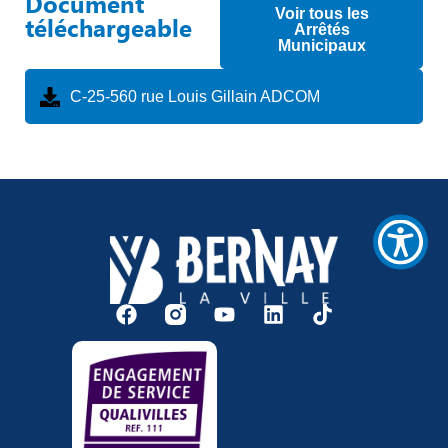
Document
/".
Voir tous les
téléchargeable
This
Arrêtés
Municipaux
shortcut
activates
the
C-25-560 rue Louis Gillain ADCOM
screen
reader
to
help
you
navigate
and
interact
with
the
content.