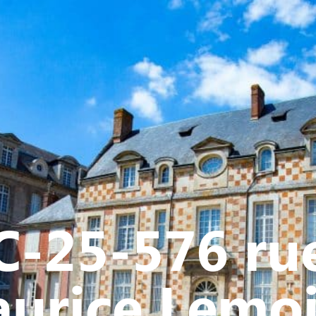
Y
CULTURE - PATRIMOINE
ACTION SOCIALE
VIE ASSOCI
C-25-576 ru
urice Lemo