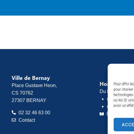
Ville de Bernay
Horaires d’o
Pour offrir l
Place Gustave Heon,
pour stocker 
Du lundi au vend
CS 70762
technologies
de 8h30 à 1
27307 BERNAY
ou les ID uni
avoir un effe
et de 13h30 
02 32 46 63 00
Espace pres
Contact
ACC