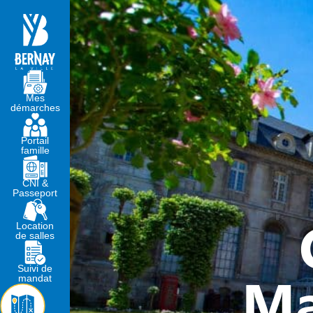
MA MAIRIE
VIVRE À BERNA
Mes
démarches
Portail
famille
CNI &
Passeport
Location
de salles
Suivi de
Ma
mandat