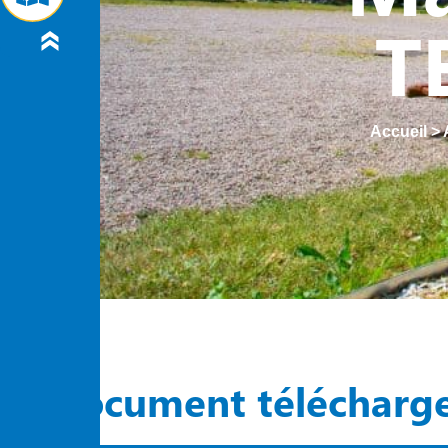
T
Accueil
>
Document télécharg