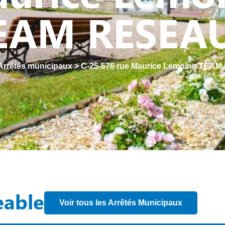
EAM RESEA
Arrêtés municipaux
>
C-25-576 rue Maurice Lemoing TEA
eable
Voir tous les Arrêtés Municipaux