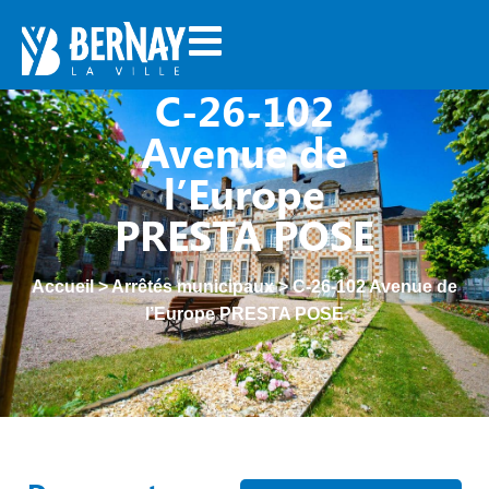
C-26-102
Avenue de
l’Europe
PRESTA POSE
Accueil
>
Arrêtés municipaux
>
C-26-102 Avenue de
l’Europe PRESTA POSE