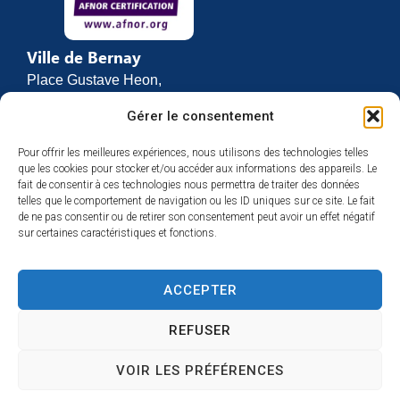
Ville de Bernay
Place Gustave Heon,
CS 70762
Gérer le consentement
27307 BERNAY
Pour offrir les meilleures expériences, nous utilisons des technologies telles
02 32 46 63 00
que les cookies pour stocker et/ou accéder aux informations des appareils. Le
Contact
fait de consentir à ces technologies nous permettra de traiter des données
Horaires d’ouverture
telles que le comportement de navigation ou les ID uniques sur ce site. Le fait
de ne pas consentir ou de retirer son consentement peut avoir un effet négatif
Du lundi au vendredi :
sur certaines caractéristiques et fonctions.
de 8h30 à 12h
et de 13h30 à 17h
ACCEPTER
Espace presse
REFUSER
VOIR LES PRÉFÉRENCES
Accessibilité
Mentions légales
Plan du site
Confidentialité