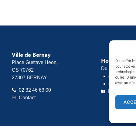
Ville de Bernay
Horaires d’o
Pour offrir l
Place Gustave Heon,
pour stocker 
Du lundi au vend
CS 70762
technologies
de 8h30 à 1
27307 BERNAY
ou les ID uni
avoir un effe
et de 13h30 
02 32 46 63 00
Espace pres
Contact
ACC
ntions légales
Plan du site
Confidentialité
© 2025 Site & GRU développé