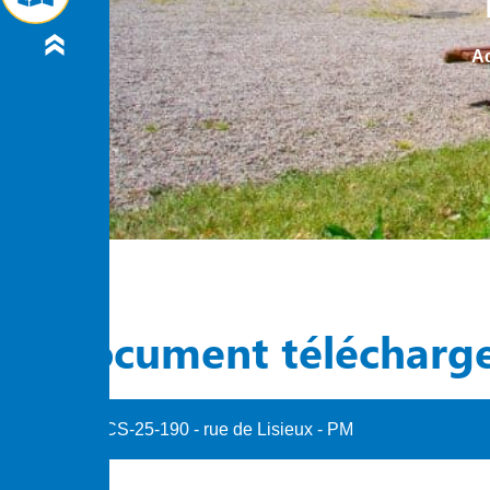
Ac
Document télécharg
CS-25-190 - rue de Lisieux - PM