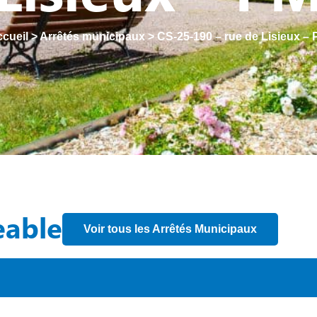
cueil
>
Arrêtés municipaux
>
CS-25-190 – rue de Lisieux –
eable
Voir tous les Arrêtés Municipaux