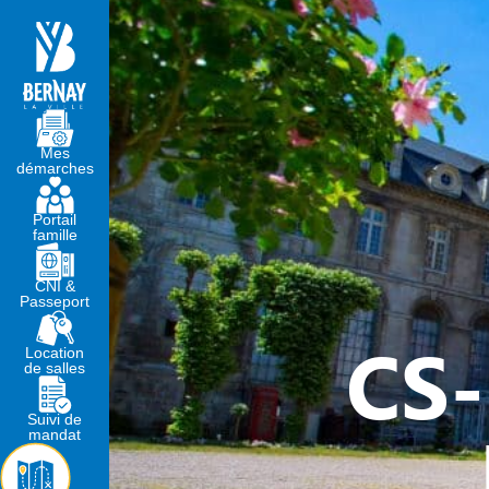
MA MAIRIE
VIVRE À BERNA
Mes
démarches
Portail
famille
CNI &
Passeport
CS-
Location
de salles
Suivi de
mandat