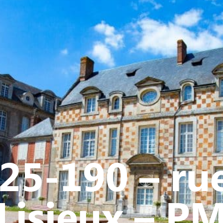
Y
CULTURE - PATRIMOINE
ACTION SOCIALE
VIE ASSOCI
25-190 – ru
Lisieux – P