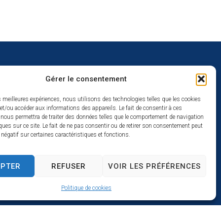
Gérer le consentement
uverture
es meilleures expériences, nous utilisons des technologies telles que les cookies
et/ou accéder aux informations des appareils. Le fait de consentir à ces
redi :
 nous permettra de traiter des données telles que le comportement de navigation
2h
ques sur ce site. Le fait de ne pas consentir ou de retirer son consentement peut
t négatif sur certaines caractéristiques et fonctions.
à 17h
se
EPTER
REFUSER
VOIR LES PRÉFÉRENCES
Politique de cookies
s par Utopia