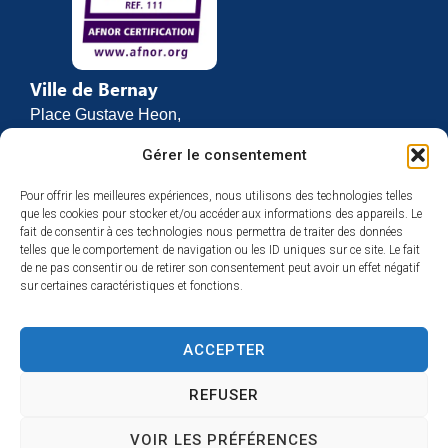
Ville de Bernay
Place Gustave Heon,
CS 70762
Gérer le consentement
27307 BERNAY
Pour offrir les meilleures expériences, nous utilisons des technologies telles
02 32 46 63 00
que les cookies pour stocker et/ou accéder aux informations des appareils. Le
Contact
fait de consentir à ces technologies nous permettra de traiter des données
Horaires d’ouverture
telles que le comportement de navigation ou les ID uniques sur ce site. Le fait
de ne pas consentir ou de retirer son consentement peut avoir un effet négatif
Du lundi au vendredi :
sur certaines caractéristiques et fonctions.
de 8h30 à 12h
et de 13h30 à 17h
ACCEPTER
Espace presse
REFUSER
VOIR LES PRÉFÉRENCES