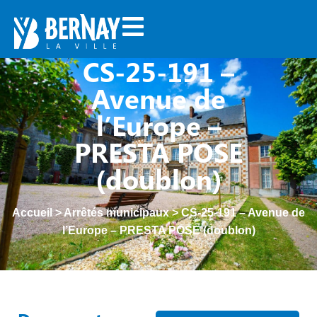
CS-25-191 –
Avenue de
l’Europe –
PRESTA POSE
(doublon)
Accueil
>
Arrêtés municipaux
>
CS-25-191 – Avenue de
l’Europe – PRESTA POSE (doublon)