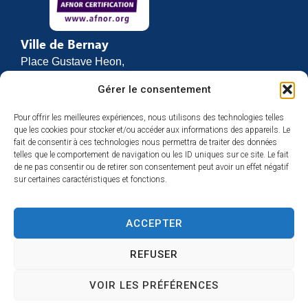
Ville de Bernay
Place Gustave Heon,
CS 70762
Gérer le consentement
27307 BERNAY
Pour offrir les meilleures expériences, nous utilisons des technologies telles
02 32 46 63 00
que les cookies pour stocker et/ou accéder aux informations des appareils. Le
Contact
fait de consentir à ces technologies nous permettra de traiter des données
Horaires d’ouverture
telles que le comportement de navigation ou les ID uniques sur ce site. Le fait
de ne pas consentir ou de retirer son consentement peut avoir un effet négatif
Du lundi au vendredi :
sur certaines caractéristiques et fonctions.
de 8h30 à 12h
et de 13h30 à 17h
ACCEPTER
Espace presse
REFUSER
VOIR LES PRÉFÉRENCES
Accessibilité
Mentions légales
Plan du site
Confidentialité