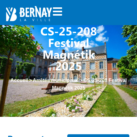
CS-25-208
Festival
Magnétik
2025
Accueil
>
Arrêtés municipaux
>
CS-25-208 Festival
Magnétik 2025