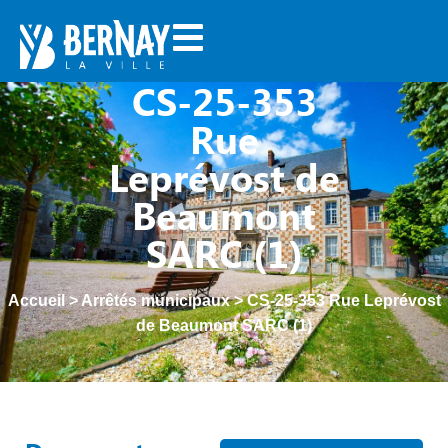
CS-25-353
Rue
Leprévost de
Beaumont
SARC (1)
Accueil
>
Arrêtés municipaux
>
CS-25-353 Rue Leprévost
de Beaumont SARC (1)