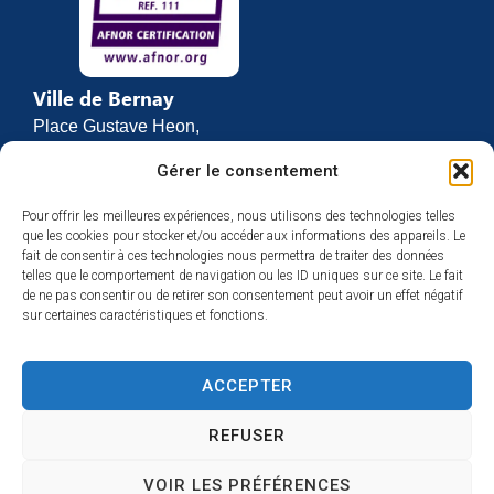
Ville de Bernay
Place Gustave Heon,
CS 70762
Gérer le consentement
27307 BERNAY
Pour offrir les meilleures expériences, nous utilisons des technologies telles
02 32 46 63 00
que les cookies pour stocker et/ou accéder aux informations des appareils. Le
Contact
fait de consentir à ces technologies nous permettra de traiter des données
Horaires d’ouverture
telles que le comportement de navigation ou les ID uniques sur ce site. Le fait
de ne pas consentir ou de retirer son consentement peut avoir un effet négatif
Du lundi au vendredi :
sur certaines caractéristiques et fonctions.
de 8h30 à 12h
et de 13h30 à 17h
ACCEPTER
Espace presse
REFUSER
VOIR LES PRÉFÉRENCES