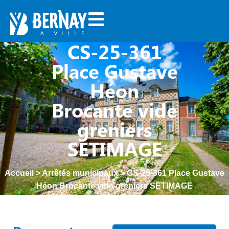
CS-25-361
Place Gustave
Héon
Brocante vide
greniers
SETIMAGE
Accueil
>
Arrêtés municipaux
>
CS-25-361 Place Gustave
Héon Brocante vide greniers SETIMAGE