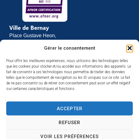
Ville de Bernay
Place Gustave Heon,
CS 70762
Gérer le consentement
27307 BERNAY
Pour offrir les meilleures expériences, nous utilisons des technologies telles
02 32 46 63 00
que les cookies pour stocker et/ou accéder aux informations des appareils. Le
Contact
fait de consentir à ces technologies nous permettra de traiter des données
Horaires d’ouverture
telles que le comportement de navigation ou les ID uniques sur ce site. Le fait
de ne pas consentir ou de retirer son consentement peut avoir un effet négatif
Du lundi au vendredi :
sur certaines caractéristiques et fonctions.
de 8h30 à 12h
et de 13h30 à 17h
ACCEPTER
Espace presse
REFUSER
VOIR LES PRÉFÉRENCES