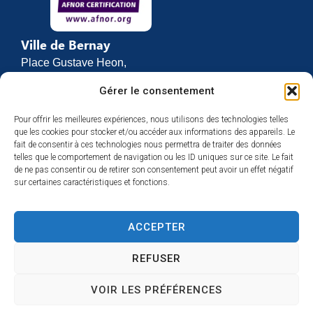
Ville de Bernay
Place Gustave Heon,
CS 70762
Gérer le consentement
27307 BERNAY
Pour offrir les meilleures expériences, nous utilisons des technologies telles
02 32 46 63 00
que les cookies pour stocker et/ou accéder aux informations des appareils. Le
Contact
fait de consentir à ces technologies nous permettra de traiter des données
Horaires d’ouverture
telles que le comportement de navigation ou les ID uniques sur ce site. Le fait
de ne pas consentir ou de retirer son consentement peut avoir un effet négatif
Du lundi au vendredi :
sur certaines caractéristiques et fonctions.
de 8h30 à 12h
et de 13h30 à 17h
ACCEPTER
Espace presse
REFUSER
VOIR LES PRÉFÉRENCES
Accessibilité
Mentions légales
Plan du site
Confidentialité