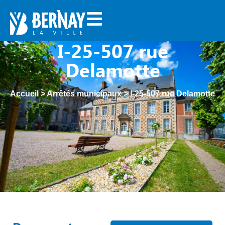
I-25-507 rue
Delamotte
Accueil
>
Arrêtés municipaux
>
I-25-507 rue Delamotte