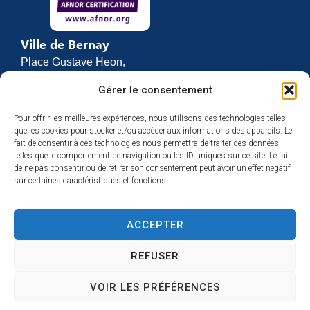
Ville de Bernay
Place Gustave Heon,
CS 70762
Gérer le consentement
27307 BERNAY
Pour offrir les meilleures expériences, nous utilisons des technologies telles
02 32 46 63 00
que les cookies pour stocker et/ou accéder aux informations des appareils. Le
Contact
fait de consentir à ces technologies nous permettra de traiter des données
Horaires d’ouverture
telles que le comportement de navigation ou les ID uniques sur ce site. Le fait
de ne pas consentir ou de retirer son consentement peut avoir un effet négatif
Du lundi au vendredi :
sur certaines caractéristiques et fonctions.
de 8h30 à 12h
et de 13h30 à 17h
ACCEPTER
Espace presse
REFUSER
VOIR LES PRÉFÉRENCES
Accessibilité
Mentions légales
Plan du site
Confidentialité