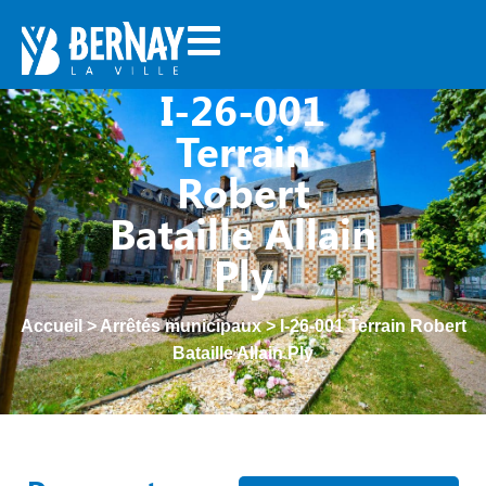
I-26-001
Terrain
Robert
Bataille Allain
Ply
Accueil
>
Arrêtés municipaux
>
I-26-001 Terrain Robert
Bataille Allain Ply