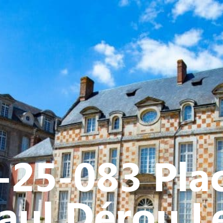
Y
CULTURE - PATRIMOINE
ACTION SOCIALE
VIE ASSOCI
-25-083 Pla
aul Dérou L