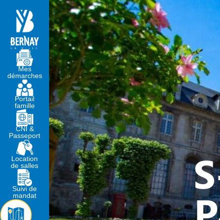
MA MAIRIE
VIVRE À BERNA
Mes
démarches
Portail
famille
CNI &
Passeport
S
Location
de salles
Suivi de
P
mandat