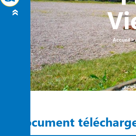
Vi
Accueil
>
Document télécharg