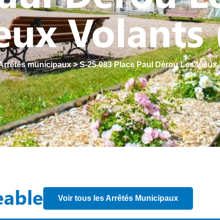
eux Volants 
Arrêtés municipaux
>
S-25-083 Place Paul Dérou Les Vieux 
eable
Voir tous les Arrêtés Municipaux