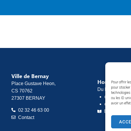
Ville de Bernay
Horaires d’o
Pour offrir l
Place Gustave Heon,
pour stocker 
Du lundi au vend
CS 70762
technologies
de 8h30 à 1
27307 BERNAY
ou les ID uni
avoir un effe
et de 13h30 
02 32 46 63 00
Espace pres
Contact
ACC