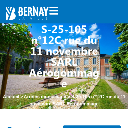
S-25-105
n°12C rue du
11 novembre
SARL
Aérogommag
e
Accueil
>
Arrêtés municipaux
>
S-25-105 n°12C rue du 11
novembre SARL Aérogommage