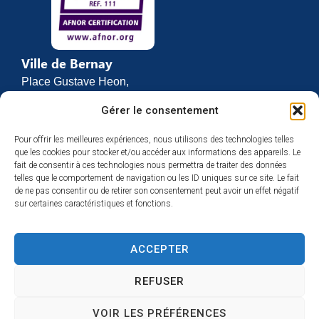
Ville de Bernay
Place Gustave Heon,
CS 70762
Gérer le consentement
27307 BERNAY
Pour offrir les meilleures expériences, nous utilisons des technologies telles
02 32 46 63 00
que les cookies pour stocker et/ou accéder aux informations des appareils. Le
Contact
fait de consentir à ces technologies nous permettra de traiter des données
Horaires d’ouverture
telles que le comportement de navigation ou les ID uniques sur ce site. Le fait
de ne pas consentir ou de retirer son consentement peut avoir un effet négatif
Du lundi au vendredi :
sur certaines caractéristiques et fonctions.
de 8h30 à 12h
et de 13h30 à 17h
ACCEPTER
Espace presse
REFUSER
VOIR LES PRÉFÉRENCES