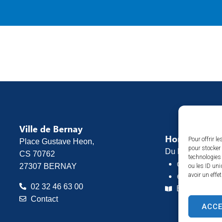
Ville de Bernay
Horaires d’o
Pour offrir l
Place Gustave Heon,
pour stocker 
Du lundi au vend
CS 70762
technologies
de 8h30 à 1
27307 BERNAY
ou les ID uni
avoir un effe
et de 13h30 
02 32 46 63 00
Espace pres
Contact
ACC