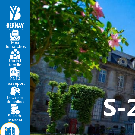
MA MAIRIE
VIVRE À BERNA
Mes
démarches
Portail
famille
CNI &
Passeport
S-
Location
de salles
Suivi de
mandat