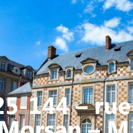
Y
CULTURE - PATRIMOINE
ACTION SOCIALE
VIE ASSOCI
25-144 – rue
Morsan – M