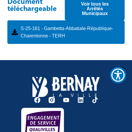
Document
«
Voir tous les
téléchargeable
Ctrl
Arrêtés
Municipaux
+
/
».
S-25-161 - Gambetta-Abbatiale-République-
Ce
Charentonne - TERH
raccourci
active
le
lecteur
d'écran
pour
vous
aider
à
naviguer
et
à
interagir
avec
le