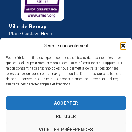
contenu.
Ville de Bernay
Place Gustave Heon,
CS 70762
Gérer le consentement
27307 BERNAY
Pour offrir les meilleures expériences, nous utilisons des technologies telles
02 32 46 63 00
que les cookies pour stocker et/ou accéder aux informations des appareils. Le
Contact
fait de consentir à ces technologies nous permettra de traiter des données
Horaires d’ouverture
telles que le comportement de navigation ou les ID uniques sur ce site. Le fait
de ne pas consentir ou de retirer son consentement peut avoir un effet négatif
Du lundi au vendredi :
sur certaines caractéristiques et fonctions.
de 8h30 à 12h
et de 13h30 à 17h
ACCEPTER
Espace presse
REFUSER
VOIR LES PRÉFÉRENCES