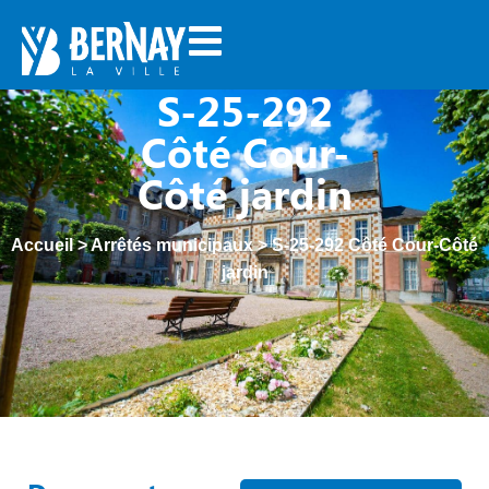
S-25-292
Côté Cour-
Côté jardin
Accueil
>
Arrêtés municipaux
>
S-25-292 Côté Cour-Côté
jardin