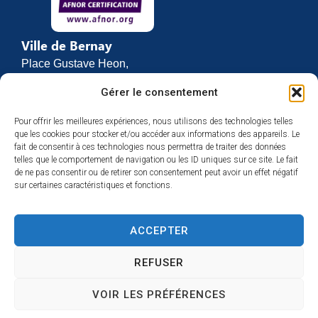
Ville de Bernay
Place Gustave Heon,
CS 70762
Gérer le consentement
27307 BERNAY
Pour offrir les meilleures expériences, nous utilisons des technologies telles
02 32 46 63 00
que les cookies pour stocker et/ou accéder aux informations des appareils. Le
Contact
fait de consentir à ces technologies nous permettra de traiter des données
Horaires d’ouverture
telles que le comportement de navigation ou les ID uniques sur ce site. Le fait
de ne pas consentir ou de retirer son consentement peut avoir un effet négatif
Du lundi au vendredi :
sur certaines caractéristiques et fonctions.
de 8h30 à 12h
et de 13h30 à 17h
ACCEPTER
Espace presse
REFUSER
VOIR LES PRÉFÉRENCES
Accessibilité
Mentions légales
Plan du site
Confidentialité