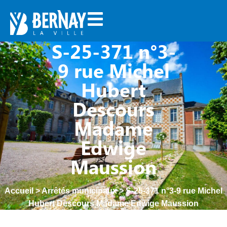
S-25-371 n°3-
9 rue Michel
Hubert
Descours
Madame
Edwige
Maussion
Accueil
>
Arrêtés municipaux
>
S-25-371 n°3-9 rue Michel
Hubert Descours Madame Edwige Maussion