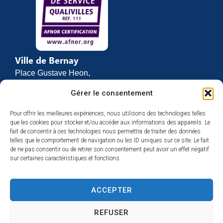
Ville de Bernay
Place Gustave Heon,
CS 70762
Gérer le consentement
27307 BERNAY
Pour offrir les meilleures expériences, nous utilisons des technologies telles
02 32 46 63 00
que les cookies pour stocker et/ou accéder aux informations des appareils. Le
Contact
fait de consentir à ces technologies nous permettra de traiter des données
Horaires d’ouverture
telles que le comportement de navigation ou les ID uniques sur ce site. Le fait
de ne pas consentir ou de retirer son consentement peut avoir un effet négatif
Du lundi au vendredi :
sur certaines caractéristiques et fonctions.
de 8h30 à 12h
et de 13h30 à 17h
ACCEPTER
Espace presse
REFUSER