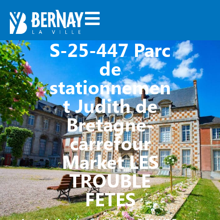
S-25-447 Parc
de
stationnemen
t Judith de
Bretagne-
carrefour
Market LES
TROUBLE
FETES