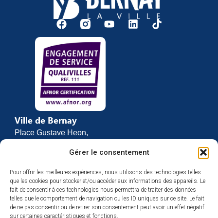
Ville de Bernay
Place Gustave Heon,
CS 70762
Gérer le consentement
27307 BERNAY
Pour offrir les meilleures expériences, nous utilisons des technologies telles
02 32 46 63 00
que les cookies pour stocker et/ou accéder aux informations des appareils. Le
Contact
fait de consentir à ces technologies nous permettra de traiter des données
Horaires d’ouverture
telles que le comportement de navigation ou les ID uniques sur ce site. Le fait
de ne pas consentir ou de retirer son consentement peut avoir un effet négatif
Du lundi au vendredi :
sur certaines caractéristiques et fonctions.