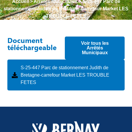
Accueil
>
Arrêtés municipaux
>
S-25-447 Parc de
stationnement Judith de Bretagne-carrefour Market LES
TROUBLE FETES
Document
Voir tous les
téléchargeable
Arrêtés
Municipaux
S-25-447 Parc de stationnement Judith de
Bretagne-carrefour Market LES TROUBLE
FETES