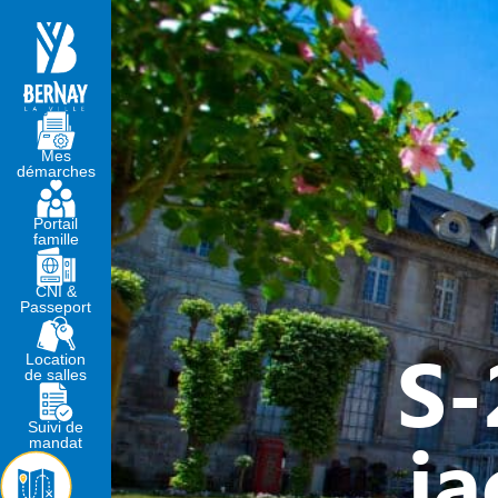
MA MAIRIE
VIVRE À BERNA
Mes
démarches
Portail
famille
CNI &
Passeport
S-
Location
de salles
Suivi de
ja
mandat