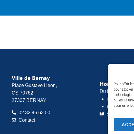
Ville de Bernay
Horaires d’o
Pour offrir l
Place Gustave Heon,
pour stocker 
Du lundi au vend
CS 70762
technologies
de 8h30 à 1
27307 BERNAY
ou les ID uni
avoir un effe
et de 13h30 
02 32 46 63 00
Espace pres
Contact
ACC