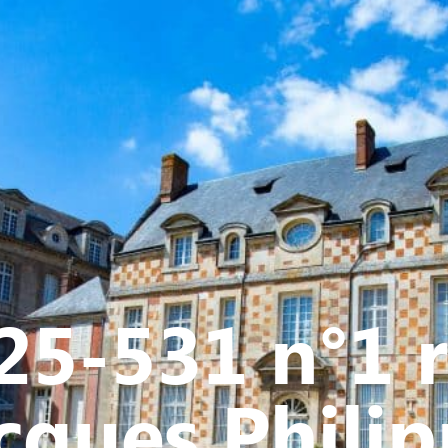
Y
CULTURE - PATRIMOINE
ACTION SOCIALE
VIE ASSOCI
25-531 n°1 
cques Phili