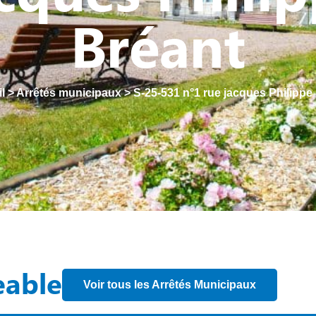
Bréant
l
>
Arrêtés municipaux
>
S-25-531 n°1 rue jacques Philippe
eable
Voir tous les Arrêtés Municipaux