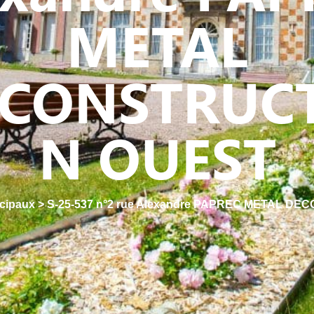
METAL
CONSTRUC
N OUEST
cipaux
>
S-25-537 n°2 rue Alexandre PAPREC METAL D