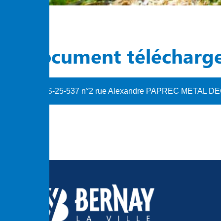
Document télécharg
S-25-537 n°2 rue Alexandre PAPREC METAL