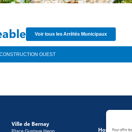
eable
Voir tous les Arrêtés Municipaux
 DECONSTRUCTION OUEST
Ville de Bernay
Horaires d’o
Pour offrir l
Place Gustave Heon,