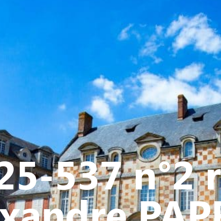
Y
CULTURE - PATRIMOINE
ACTION SOCIALE
VIE ASSOCI
25-537 n°2 
exandre PAP