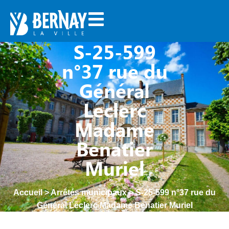
S-25-599
n°37 rue du
Général
Leclerc
Madame
Benatier
Muriel
Accueil
>
Arrêtés municipaux
>
S-25-599 n°37 rue du
Général Leclerc Madame Benatier Muriel