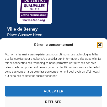
Ville de Bernay
Place Gustave Heon,
CS 70762
Gérer le consentement
27307 BERNAY
Pour offrir les meilleures expériences, nous utilisons des technologies telles
02 32 46 63 00
que les cookies pour stocker et/ou accéder aux informations des appareils. Le
Contact
fait de consentir à ces technologies nous permettra de traiter des données
Horaires d’ouverture
telles que le comportement de navigation ou les ID uniques sur ce site. Le fait
de ne pas consentir ou de retirer son consentement peut avoir un effet négatif
Du lundi au vendredi :
sur certaines caractéristiques et fonctions.
de 8h30 à 12h
et de 13h30 à 17h
ACCEPTER
Espace presse
REFUSER