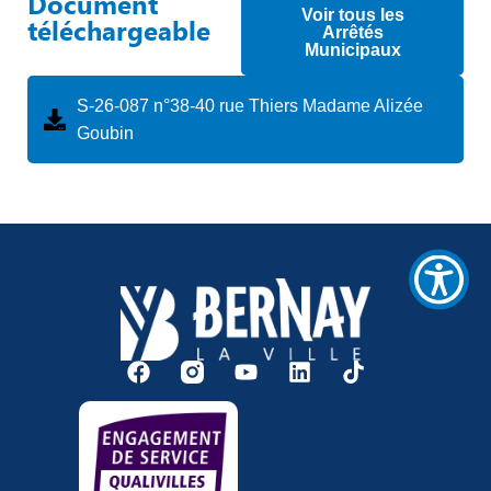
Document
«
Voir tous les
téléchargeable
Ctrl
Arrêtés
Municipaux
+
/
».
S-26-087 n°38-40 rue Thiers Madame Alizée
Ce
Goubin
raccourci
active
le
lecteur
d'écran
pour
vous
aider
à
naviguer
et
à
interagir
avec
le