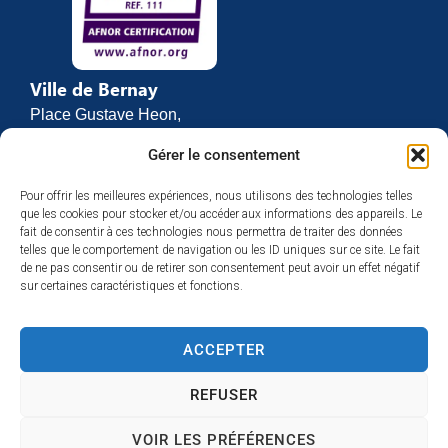
contenu.
Ville de Bernay
Place Gustave Heon,
CS 70762
Gérer le consentement
27307 BERNAY
Pour offrir les meilleures expériences, nous utilisons des technologies telles
02 32 46 63 00
que les cookies pour stocker et/ou accéder aux informations des appareils. Le
Contact
fait de consentir à ces technologies nous permettra de traiter des données
Horaires d’ouverture
telles que le comportement de navigation ou les ID uniques sur ce site. Le fait
de ne pas consentir ou de retirer son consentement peut avoir un effet négatif
Du lundi au vendredi :
sur certaines caractéristiques et fonctions.
de 8h30 à 12h
et de 13h30 à 17h
ACCEPTER
Espace presse
REFUSER
VOIR LES PRÉFÉRENCES