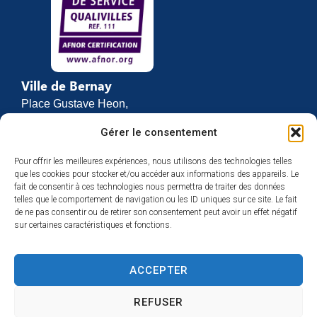
Ville de Bernay
Place Gustave Heon,
CS 70762
Gérer le consentement
27307 BERNAY
Pour offrir les meilleures expériences, nous utilisons des technologies telles
02 32 46 63 00
que les cookies pour stocker et/ou accéder aux informations des appareils. Le
Contact
fait de consentir à ces technologies nous permettra de traiter des données
Horaires d’ouverture
telles que le comportement de navigation ou les ID uniques sur ce site. Le fait
de ne pas consentir ou de retirer son consentement peut avoir un effet négatif
Du lundi au vendredi :
sur certaines caractéristiques et fonctions.
de 8h30 à 12h
et de 13h30 à 17h
ACCEPTER
Espace presse
REFUSER