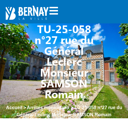
TU-25-058
n°27 rue du
Général
Leclerc
Monsieur
SAMSON
Romain
Accueil
>
Arrêtés municipaux
>
TU-25-058 n°27 rue du
Général Leclerc Monsieur SAMSON Romain