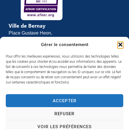
Ville de Bernay
Place Gustave Heon,
CS 70762
Gérer le consentement
27307 BERNAY
Pour offrir les meilleures expériences, nous utilisons des technologies telles
02 32 46 63 00
que les cookies pour stocker et/ou accéder aux informations des appareils. Le
Contact
fait de consentir à ces technologies nous permettra de traiter des données
Horaires d’ouverture
telles que le comportement de navigation ou les ID uniques sur ce site. Le fait
de ne pas consentir ou de retirer son consentement peut avoir un effet négatif
Du lundi au vendredi :
sur certaines caractéristiques et fonctions.
de 8h30 à 12h
et de 13h30 à 17h
ACCEPTER
Espace presse
REFUSER
VOIR LES PRÉFÉRENCES