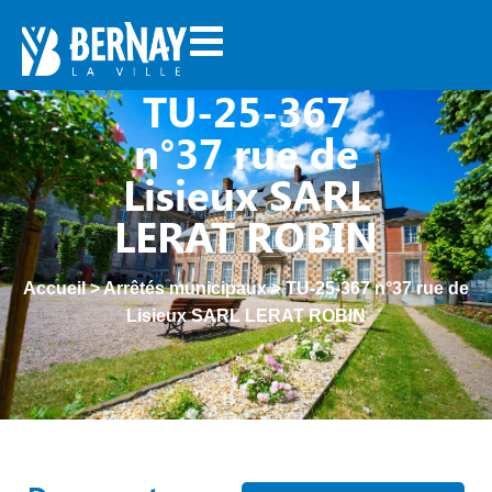
TU-25-367
n°37 rue de
Lisieux SARL
LERAT ROBIN
Accueil
>
Arrêtés municipaux
>
TU-25-367 n°37 rue de
Lisieux SARL LERAT ROBIN