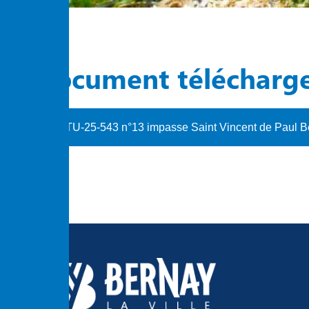
Document télécharg
TU-25-543 n°13 impasse Saint Vincent de Paul B