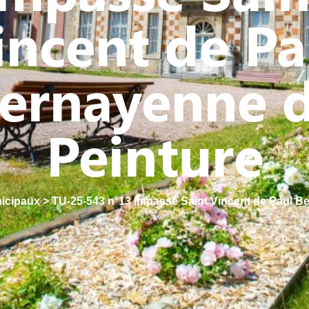
incent de Pa
ernayenne 
Peinture
nicipaux
>
TU-25-543 n°13 impasse Saint Vincent de Paul B