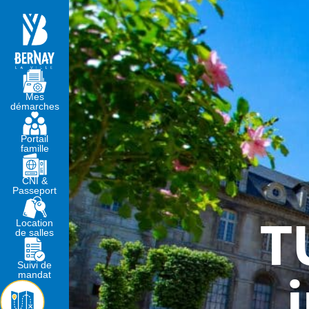
MA MAIRIE
VIVRE À BERNA
Mes
démarches
Portail
famille
CNI &
Passeport
T
Location
de salles
Suivi de
mandat