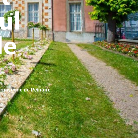
ul
de
ernayenne de Peinture