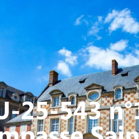
Y
CULTURE - PATRIMOINE
ACTION SOCIALE
VIE ASSOCI
U-25-543 n°
impasse Sain