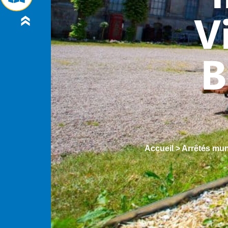
V
B
Accueil
>
Arrêtés mu