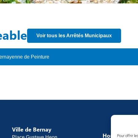
eable
Voir tous les Arrêtés Municipaux
ernayenne de Peinture
Ville de Bernay
Horaires d’o
Pour offrir l
Place Gustave Heon,