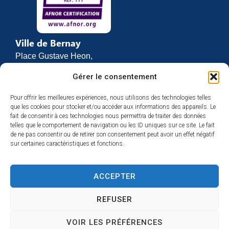
Ville de Bernay
Place Gustave Heon,
CS 70762
Gérer le consentement
27307 BERNAY
Pour offrir les meilleures expériences, nous utilisons des technologies telles
02 32 46 63 00
que les cookies pour stocker et/ou accéder aux informations des appareils. Le
Contact
fait de consentir à ces technologies nous permettra de traiter des données
Horaires d’ouverture
telles que le comportement de navigation ou les ID uniques sur ce site. Le fait
de ne pas consentir ou de retirer son consentement peut avoir un effet négatif
Du lundi au vendredi :
sur certaines caractéristiques et fonctions.
de 8h30 à 12h
et de 13h30 à 17h
ACCEPTER
Espace presse
REFUSER
VOIR LES PRÉFÉRENCES