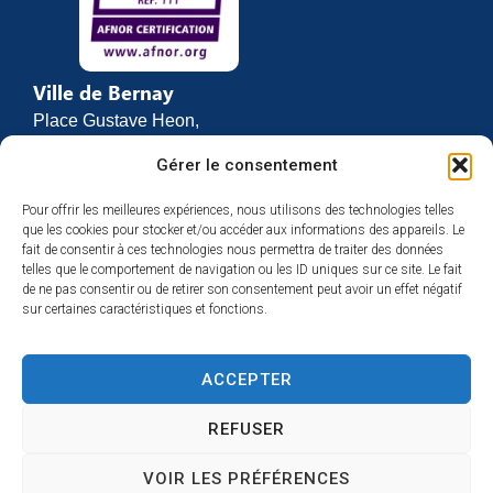
Ville de Bernay
Place Gustave Heon,
CS 70762
Gérer le consentement
27307 BERNAY
Pour offrir les meilleures expériences, nous utilisons des technologies telles
02 32 46 63 00
que les cookies pour stocker et/ou accéder aux informations des appareils. Le
Contact
fait de consentir à ces technologies nous permettra de traiter des données
Horaires d’ouverture
telles que le comportement de navigation ou les ID uniques sur ce site. Le fait
de ne pas consentir ou de retirer son consentement peut avoir un effet négatif
Du lundi au vendredi :
sur certaines caractéristiques et fonctions.
de 8h30 à 12h
et de 13h30 à 17h
ACCEPTER
Espace presse
REFUSER
VOIR LES PRÉFÉRENCES