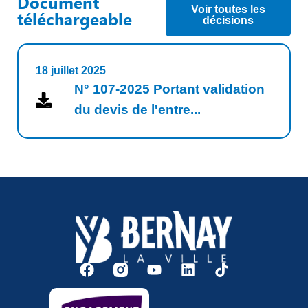
Document
Voir toutes les
téléchargeable
décisions
18 juillet 2025
N° 107-2025 Portant validation
du devis de l'entre...