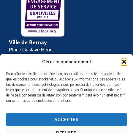
Ville de Bernay
Place Gustave Heon,
CS 70762
Gérer le consentement
27307 BERNAY
Pour offrir les meilleures expériences, nous utilisons des technologies telles
02 32 46 63 00
que les cookies pour stocker et/ou accéder aux informations des appareils. Le
Contact
fait de consentir à ces technologies nous permettra de traiter des données
Horaires d’ouverture
telles que le comportement de navigation ou les ID uniques sur ce site. Le fait
de ne pas consentir ou de retirer son consentement peut avoir un effet négatif
Du lundi au vendredi :
sur certaines caractéristiques et fonctions.
de 8h30 à 12h
et de 13h30 à 17h
ACCEPTER
Espace presse
REFUSER