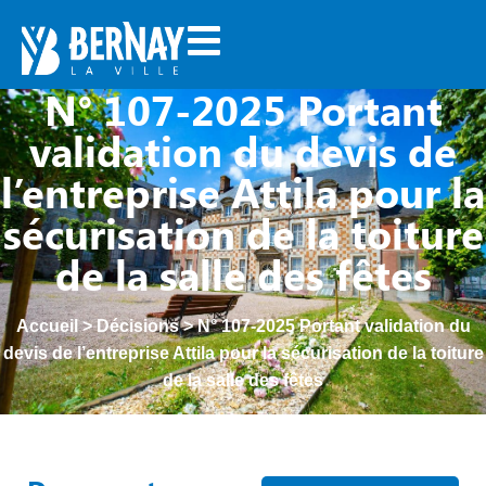
N° 107-2025 Portant
validation du devis de
l’entreprise Attila pour la
sécurisation de la toiture
de la salle des fêtes
Accueil
>
Décisions
>
N° 107-2025 Portant validation du
devis de l’entreprise Attila pour la sécurisation de la toiture
de la salle des fêtes