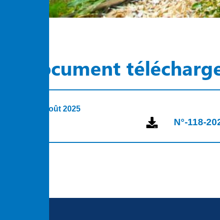
Document télécharg
8 août 2025
N°-118-202