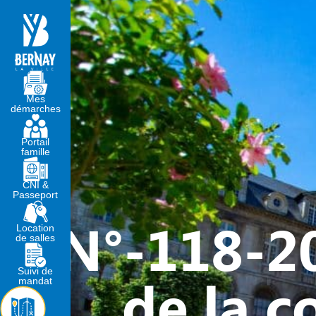
MA MAIRIE
VIVRE À BERNA
Mes
démarches
Portail
famille
CNI &
Passeport
N°-118-20
Location
de salles
Suivi de
de la c
mandat