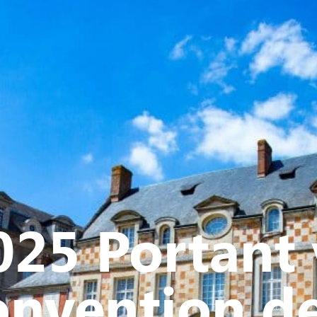
Y
CULTURE - PATRIMOINE
ACTION SOCIALE
VIE ASSOCI
25 Portant 
onvention d