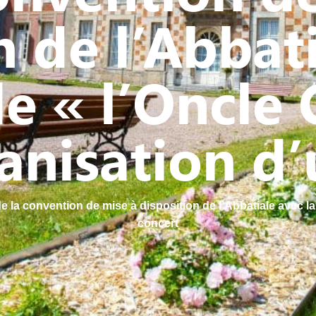
n de l’Abbati
e « l’Oncle 
anisation d
e la convention de mise à disposition de l’Abbatiale avec la
concert