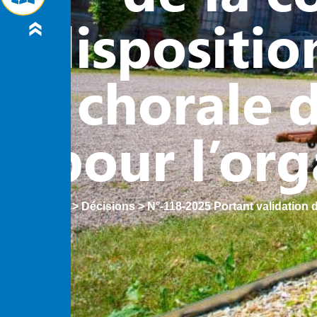
dispositio
chorale d
pour l’org
Accueil
>
Décisions
>
N°-118-2025 Portant validation d