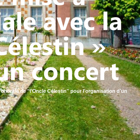
ale avec la
Célestin »
’un concert
 chorale de “l’Oncle Célestin” pour l’organisation d’un