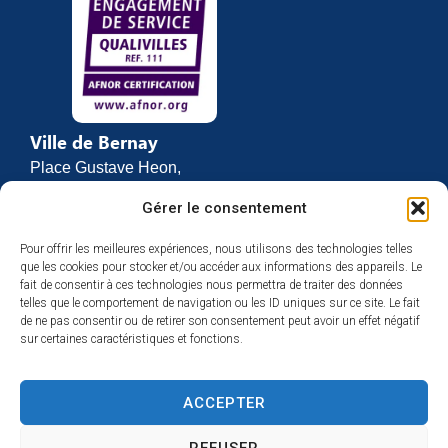
Ville de Bernay
Place Gustave Heon,
CS 70762
Gérer le consentement
27307 BERNAY
Pour offrir les meilleures expériences, nous utilisons des technologies telles
02 32 46 63 00
que les cookies pour stocker et/ou accéder aux informations des appareils. Le
Contact
fait de consentir à ces technologies nous permettra de traiter des données
Horaires d’ouverture
telles que le comportement de navigation ou les ID uniques sur ce site. Le fait
de ne pas consentir ou de retirer son consentement peut avoir un effet négatif
Du lundi au vendredi :
sur certaines caractéristiques et fonctions.
de 8h30 à 12h
et de 13h30 à 17h
ACCEPTER
Espace presse
REFUSER