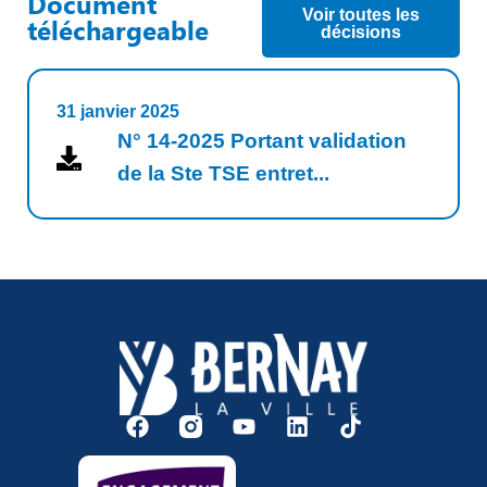
Document
Voir toutes les
téléchargeable
décisions
31 janvier 2025
N° 14-2025 Portant validation
de la Ste TSE entret...