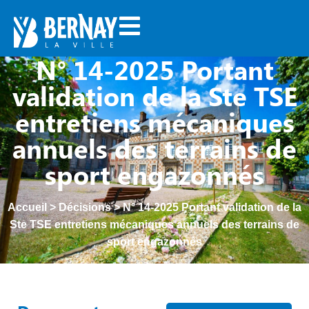
N° 14-2025 Portant
validation de la Ste TSE
entretiens mécaniques
annuels des terrains de
sport engazonnés
Accueil
>
Décisions
>
N° 14-2025 Portant validation de la
Ste TSE entretiens mécaniques annuels des terrains de
sport engazonnés