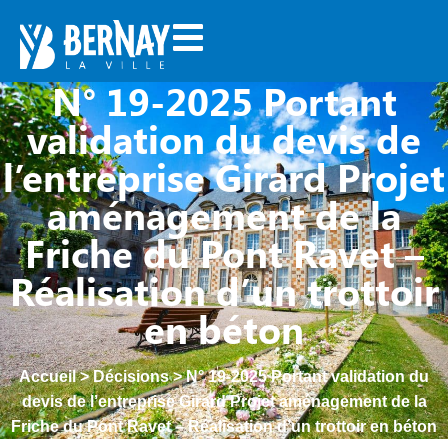
N° 19-2025 Portant
validation du devis de
l’entreprise Girard Projet
aménagement de la
Friche du Pont Ravet –
Réalisation d’un trottoir
en béton
Accueil
>
Décisions
>
N° 19-2025 Portant validation du
devis de l’entreprise Girard Projet aménagement de la
Friche du Pont Ravet – Réalisation d’un trottoir en béton