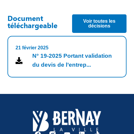
Document
Voir toutes les
téléchargeable
décisions
21 février 2025
N° 19-2025 Portant validation
du devis de l’entrep...