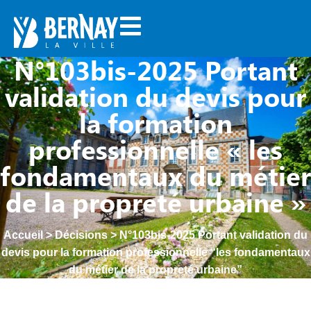
N°103bis-2025 Portant
validation du devis pour
la formation
professionnelle « les
fondamentaux du métier
de la propreté urbaine »
Accueil
>
Décisions
>
N°103bis-2025 Portant validation du
devis pour la formation professionnelle “les fondamentaux
du métier de la propreté urbaine”