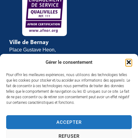
Ville de Bernay
Place Gustave Heon,
CS 70762
Gérer le consentement
27307 BERNAY
Pour offrir les meilleures expériences, nous utilisons des technologies telles
02 32 46 63 00
que les cookies pour stocker et/ou accéder aux informations des appareils. Le
Contact
fait de consentir à ces technologies nous permettra de traiter des données
Horaires d’ouverture
telles que le comportement de navigation ou les ID uniques sur ce site. Le fait
de ne pas consentir ou de retirer son consentement peut avoir un effet négatif
Du lundi au vendredi :
sur certaines caractéristiques et fonctions.
de 8h30 à 12h
et de 13h30 à 17h
ACCEPTER
Espace presse
REFUSER