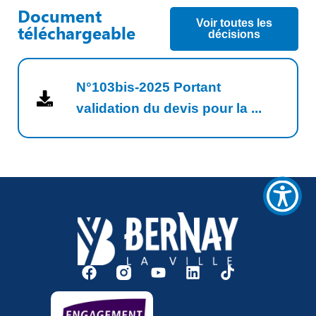
Document
Voir toutes les
téléchargeable
décisions
N°103bis-2025 Portant
validation du devis pour la ...