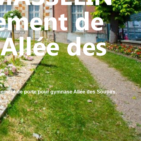
gement de
Allée des
gement de porte pour gymnase Allée des Soupirs.