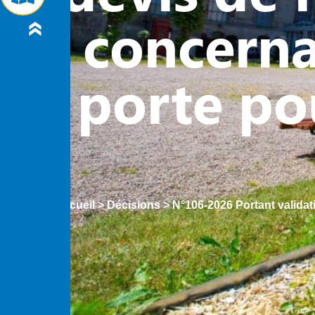
concerna
porte po
Accueil
>
Décisions
>
N°106-2026 Portant valida