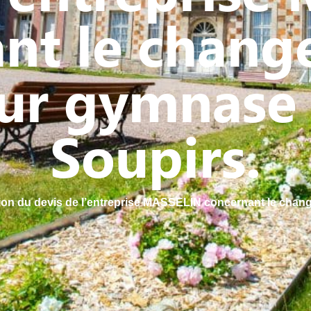
nt le chan
ur gymnase 
Soupirs.
tion du devis de l’entreprise MASSELIN concernant le chan