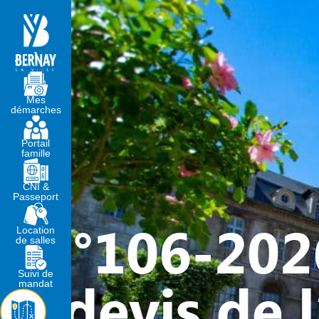
MA MAIRIE
VIVRE À BERNA
Mes
démarches
Portail
famille
CNI &
Passeport
N°106-2026
Location
de salles
Suivi de
devis de 
mandat