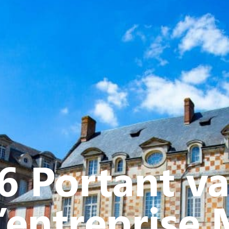
Y
CULTURE - PATRIMOINE
ACTION SOCIALE
VIE ASSOCI
 Portant va
l’entrepris