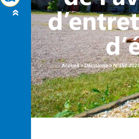
d’entret
d’
Accueil
>
Décisions
>
N°152-2024 