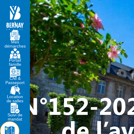
MA MAIRIE
VIVRE À BERNA
Mes
démarches
Portail
famille
CNI &
Passeport
N°152-202
Location
de salles
Suivi de
de l’a
mandat