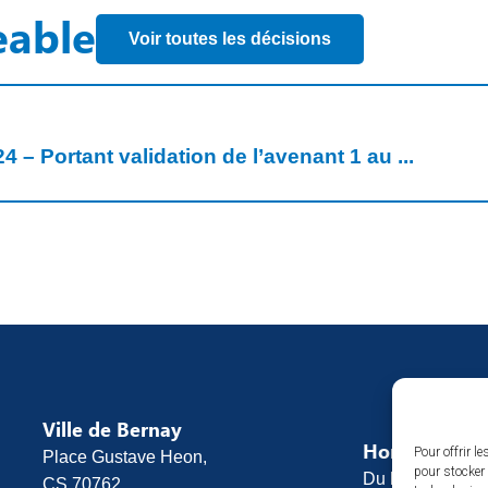
eable
Voir toutes les décisions
 – Portant validation de l’avenant 1 au ...
Ville de Bernay
Horaires d’o
Pour offrir l
Place Gustave Heon,
pour stocker 
Du lundi au vend
CS 70762