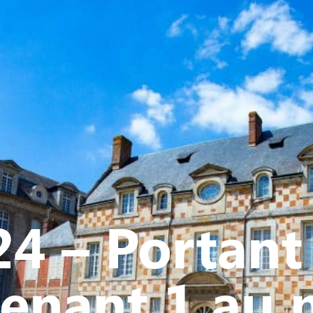
Y
CULTURE - PATRIMOINE
ACTION SOCIALE
VIE ASSOCI
4 – Portant 
venant 1 au