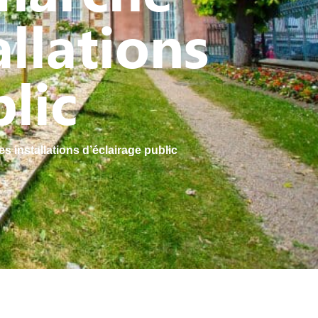
allations
lic
s installations d’éclairage public