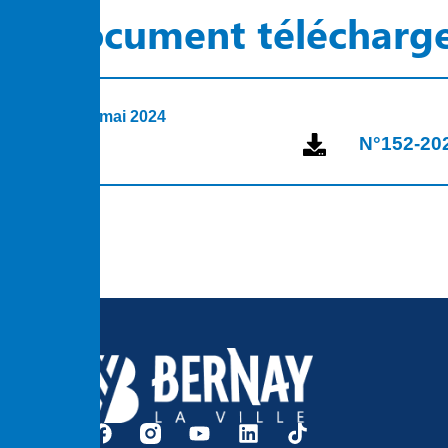
Document télécharg
31 mai 2024
N°152-2024