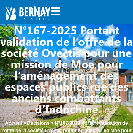
N°167-2025 Portant
validation de l’offre de la
société Ovectis pour une
mission de Moe pour
l’aménagement des
espaces publics rue des
anciens combattants
d’Indochine
Accueil
>
Décisions
>
N°167-2025 Portant validation de
l’offre de la société Ovectis pour une mission de Moe pour