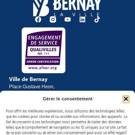
Ville de Bernay
Place Gustave Heon,
CS 70762
Gérer le consentement
27307 BERNAY
Pour offrir les meilleures expériences, nous utilisons des technologies telles
02 32 46 63 00
que les cookies pour stocker et/ou accéder aux informations des appareils. Le
Contact
fait de consentir à ces technologies nous permettra de traiter des données
Horaires d’ouverture
telles que le comportement de navigation ou les ID uniques sur ce site. Le fait
de ne pas consentir ou de retirer son consentement peut avoir un effet négatif