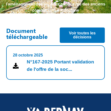
l’aménagement des espaces publics rue des anciens
combattants d’Indochine
Document
Voir toutes les
téléchargeable
décisions
28 octobre 2025
N°167-2025 Portant validation
de l'offre de la soc...