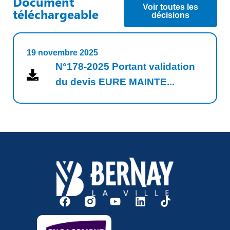
Document
Voir toutes les
téléchargeable
décisions
19 novembre 2025
N°178-2025 Portant validation
du devis EURE MAINTE...