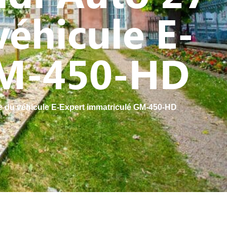
éhicule E-
GM-450-HD
ge du véhicule E-Expert immatriculé GM-450-HD