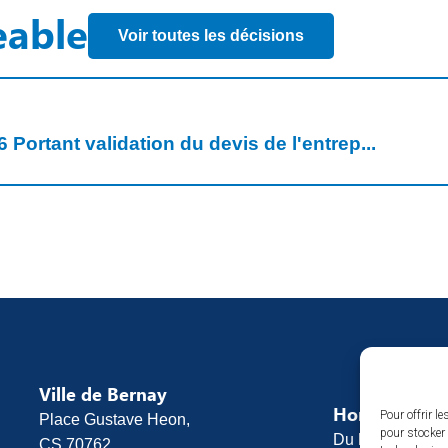
eable
Voir toutes les décisions
 Portant validation du devis de l'entrep...
Ville de Bernay
Horaires d’o
Pour offrir l
Place Gustave Heon,
pour stocker 
Du lundi au vend
CS 70762