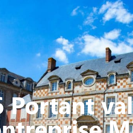
Y
CULTURE - PATRIMOINE
ACTION SOCIALE
VIE ASSOCI
 Portant val
’entreprise M