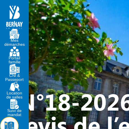
MA MAIRIE
VIVRE À BERNA
Mes
démarches
Portail
famille
CNI &
Passeport
N°18-2026
Location
de salles
Suivi de
devis de l
mandat