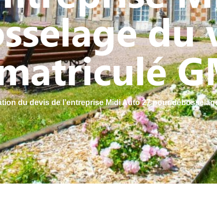
sselage du v
mmatriculé 
ation du devis de l’entreprise Midi Auto 27 pour débossela