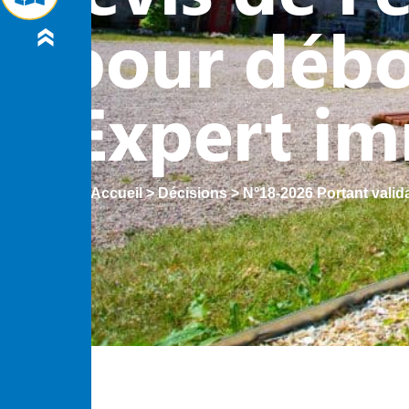
pour débo
Expert i
Accueil
>
Décisions
>
N°18-2026 Portant valid